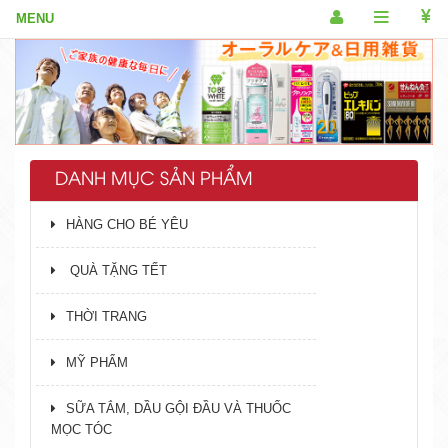
DANH MỤC SẢN PHẨM
HÀNG CHO BÉ YÊU
QUÀ TẶNG TẾT
THỜI TRANG
MỸ PHẨM
SỮA TẮM, DẦU GỘI ĐẦU VÀ THUỐC
MỌC TÓC