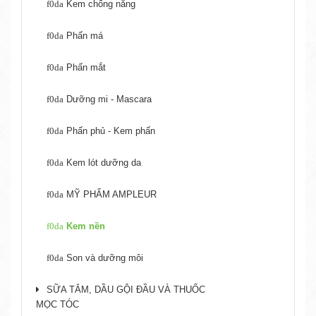
Kem chống nắng
Phấn má
Phấn mắt
Dưỡng mi - Mascara
Phấn phủ - Kem phấn
Kem lót dưỡng da
MỸ PHẨM AMPLEUR
Kem nền
Son và dưỡng môi
SỮA TẮM, DẦU GỘI ĐẦU VÀ THUỐC
MỌC TÓC