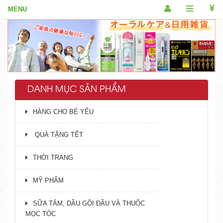
DANH MỤC SẢN PHẨM
HÀNG CHO BÉ YÊU
QUÀ TẶNG TẾT
THỜI TRANG
MỸ PHẨM
SỮA TẮM, DẦU GỘI ĐẦU VÀ THUỐC
MỌC TÓC