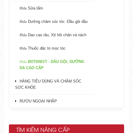
Sữa tắm
Dưỡng chăm sóc tóc -Dầu gội dầu
Dao cạo râu, Xịt hôi chân và nách
Thuốc đặc trị mọc tóc
BOTANIST - DẦU GỘI, DƯỠNG
DA CAO CẤP
HÀNG TIÊU DÙNG VÀ CHĂM SÓC
SỨC KHỎE
RƯỢU NGOẠI NHẬP
TÌM KIẾM NÂNG CẤP