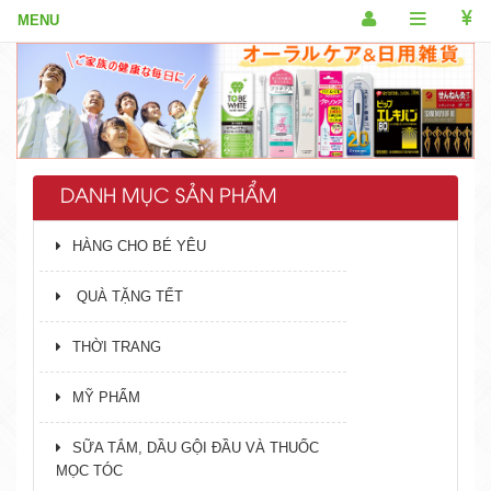
DANH MỤC SẢN PHẨM
HÀNG CHO BÉ YÊU
QUÀ TẶNG TẾT
THỜI TRANG
MỸ PHẨM
SỮA TẮM, DẦU GỘI ĐẦU VÀ THUỐC
MỌC TÓC